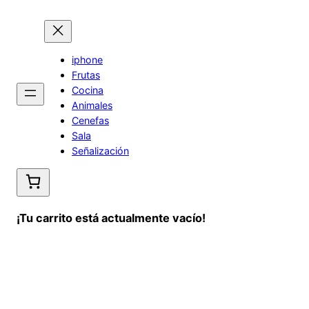
Saltar
al
contenido
iphone
Frutas
Cocina
Animales
Cenefas
Sala
Señalización
¡Tu carrito está actualmente vacío!