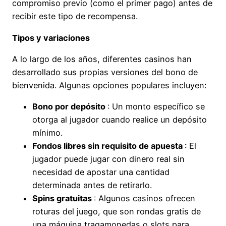
compromiso previo (como el primer pago) antes de
recibir este tipo de recompensa.
Tipos y variaciones
A lo largo de los años, diferentes casinos han
desarrollado sus propias versiones del bono de
bienvenida. Algunas opciones populares incluyen:
Bono por depósito
: Un monto específico se
otorga al jugador cuando realice un depósito
mínimo.
Fondos libres sin requisito de apuesta
: El
jugador puede jugar con dinero real sin
necesidad de apostar una cantidad
determinada antes de retirarlo.
Spins gratuitas
: Algunos casinos ofrecen
roturas del juego, que son rondas gratis de
una máquina tragamonedas o slots para