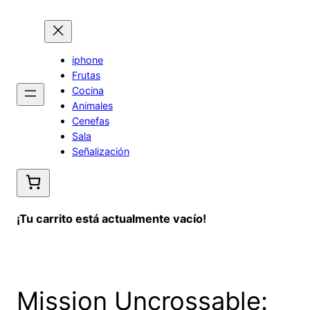
Saltar
al
contenido
iphone
Frutas
Cocina
Animales
Cenefas
Sala
Señalización
¡Tu carrito está actualmente vacío!
Mission Uncrossable: