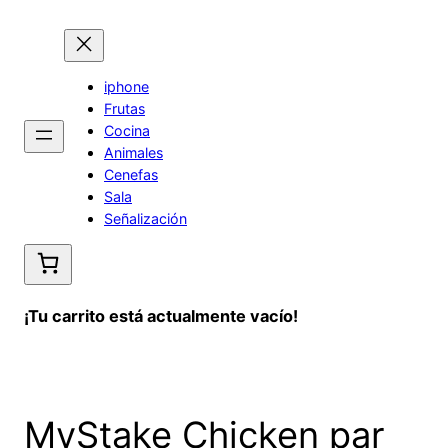
Saltar
al
contenido
iphone
Frutas
Cocina
Animales
Cenefas
Sala
Señalización
¡Tu carrito está actualmente vacío!
MyStake Chicken par