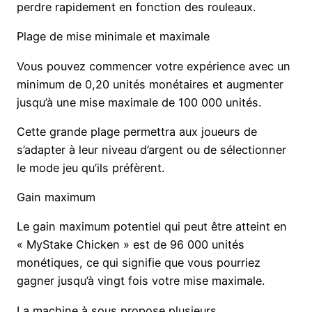
perdre rapidement en fonction des rouleaux.
Plage de mise minimale et maximale
Vous pouvez commencer votre expérience avec un
minimum de 0,20 unités monétaires et augmenter
jusqu’à une mise maximale de 100 000 unités.
Cette grande plage permettra aux joueurs de
s’adapter à leur niveau d’argent ou de sélectionner
le mode jeu qu’ils préfèrent.
Gain maximum
Le gain maximum potentiel qui peut être atteint en
« MyStake Chicken » est de 96 000 unités
monétiques, ce qui signifie que vous pourriez
gagner jusqu’à vingt fois votre mise maximale.
La machine à sous propose plusieurs