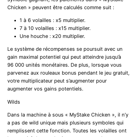
Chicken » peuvent être calculés comme suit :
1 à 6 volailles : x5 multiplier.
7 à 10 volailles : x15 multiplier.
Une houche : x20 multiplier.
Le système de récompenses se poursuit avec un
gain maximal potentiel qui peut atteindre jusqu’à
96 000 unités monétaires. De plus, lorsque vous
parvenez aux rouleaux bonus pendant le jeu gratuit,
votre multiplicateur peut s’augmenter pour
augmenter vos gains potentiels.
Wilds
Dans la machine à sous « MyStake Chicken », il n’y
a pas de wild unique mais plusieurs symboles qui
remplissent cette fonction. Toutes les volailles ont