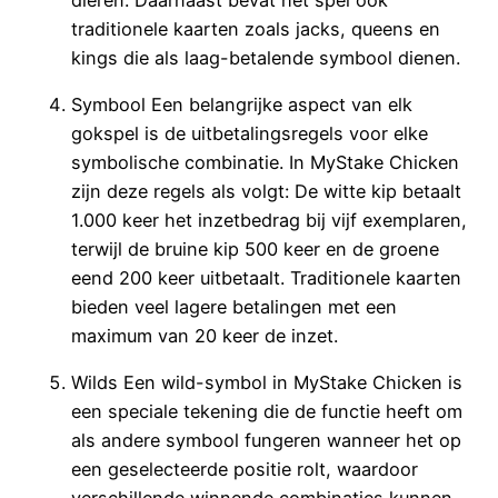
traditionele kaarten zoals jacks, queens en
kings die als laag-betalende symbool dienen.
Symbool Een belangrijke aspect van elk
gokspel is de uitbetalingsregels voor elke
symbolische combinatie. In MyStake Chicken
zijn deze regels als volgt: De witte kip betaalt
1.000 keer het inzetbedrag bij vijf exemplaren,
terwijl de bruine kip 500 keer en de groene
eend 200 keer uitbetaalt. Traditionele kaarten
bieden veel lagere betalingen met een
maximum van 20 keer de inzet.
Wilds Een wild-symbol in MyStake Chicken is
een speciale tekening die de functie heeft om
als andere symbool fungeren wanneer het op
een geselecteerde positie rolt, waardoor