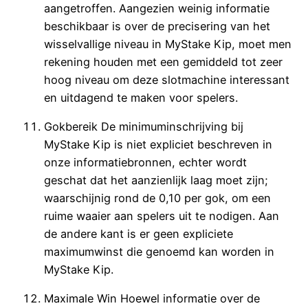
aangetroffen. Aangezien weinig informatie
beschikbaar is over de precisering van het
wisselvallige niveau in MyStake Kip, moet men
rekening houden met een gemiddeld tot zeer
hoog niveau om deze slotmachine interessant
en uitdagend te maken voor spelers.
Gokbereik De minimuminschrijving bij
MyStake Kip is niet expliciet beschreven in
onze informatiebronnen, echter wordt
geschat dat het aanzienlijk laag moet zijn;
waarschijnig rond de 0,10 per gok, om een
ruime waaier aan spelers uit te nodigen. Aan
de andere kant is er geen expliciete
maximumwinst die genoemd kan worden in
MyStake Kip.
Maximale Win Hoewel informatie over de