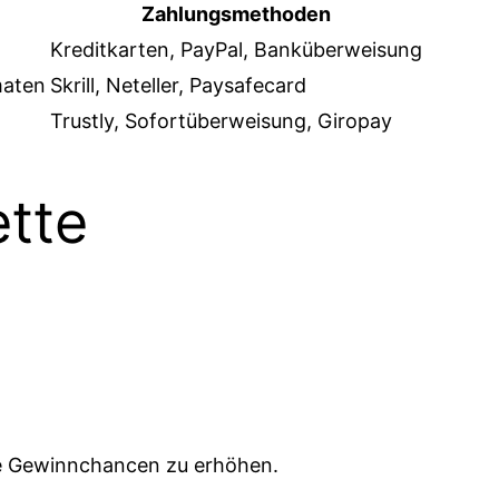
Zahlungsmethoden
Kreditkarten, PayPal, Banküberweisung
maten
Skrill, Neteller, Paysafecard
Trustly, Sofortüberweisung, Giropay
ette
e Gewinnchancen zu erhöhen.