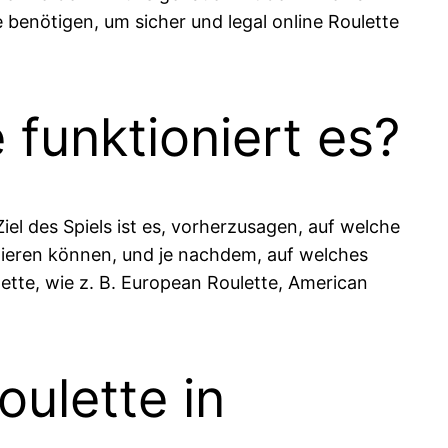
 benötigen, um sicher und legal online Roulette
 funktioniert es?
Ziel des Spiels ist es, vorherzusagen, auf welche
tzieren können, und je nachdem, auf welches
ette, wie z. B. European Roulette, American
oulette in