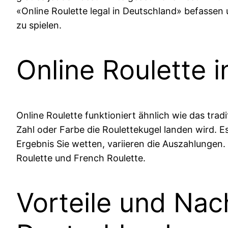
«Online Roulette legal in Deutschland» befassen
zu spielen.
Online Roulette i
Online Roulette funktioniert ähnlich wie das tradi
Zahl oder Farbe die Roulettekugel landen wird. E
Ergebnis Sie wetten, variieren die Auszahlungen.
Roulette und French Roulette.
Vorteile und Nach