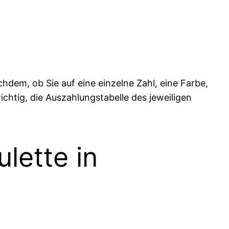
e
dem, ob Sie auf eine einzelne Zahl, eine Farbe,
chtig, die Auszahlungstabelle des jeweiligen
lette in