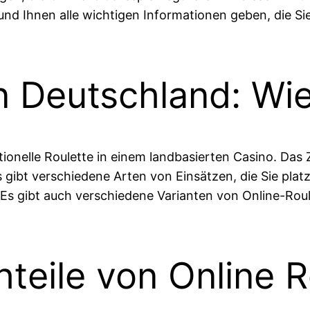
 und Ihnen
alle wichtigen Informationen geben, die Sie
n Deutschland: Wie
tionelle Roulette in einem landbasierten Casino. Das 
s gibt verschiedene Arten von Einsätzen, die Sie pla
 Es gibt auch verschiedene Varianten von Online-Roul
teile von Online R