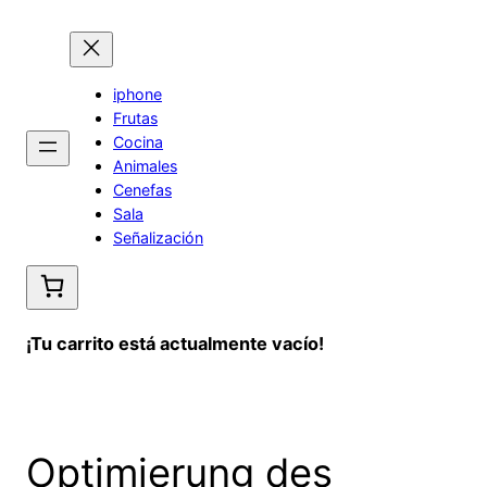
Saltar
al
contenido
iphone
Frutas
Cocina
Animales
Cenefas
Sala
Señalización
¡Tu carrito está actualmente vacío!
Optimierung des