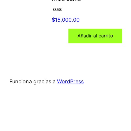
Valorado
$
15,000.00
con
0
de
Añadir al carrito
5
Funciona gracias a
WordPress