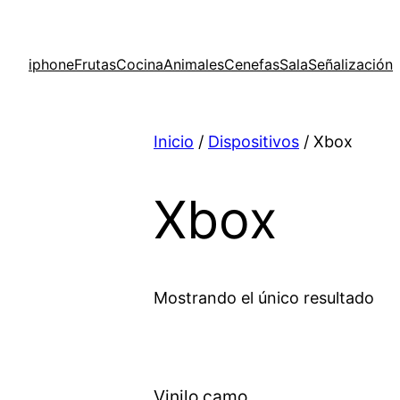
iphone
Frutas
Cocina
Animales
Cenefas
Sala
Señalización
Inicio
/
Dispositivos
/ Xbox
Xbox
Mostrando el único resultado
Vinilo camo