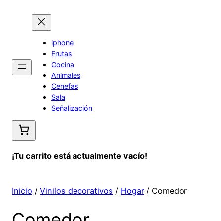
Saltar
al
contenido
iphone
Frutas
Cocina
Animales
Cenefas
Sala
Señalización
¡Tu carrito está actualmente vacío!
Inicio
/
Vinilos decorativos
/
Hogar
/ Comedor
Comedor