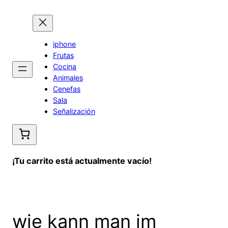
Saltar
al
contenido
iphone
Frutas
Cocina
Animales
Cenefas
Sala
Señalización
¡Tu carrito está actualmente vacío!
wie kann man im