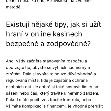
během několika dnů, v závislosti na zvolené
metodě.
Existují nějaké tipy, jak si užít
hraní v online kasinech
bezpečně a zodpovědně?
Ano, vždy začněte stanovením rozpočtu a
dodržujte ho, abyste se vyhnuli nadměrným
ztrátám. Dále si vybírejte pouze důvěryhodná a
regulovaná místa, kde je zajištěna ochrana
osobních dat. Je dobré si také nastavit limity na
sázení nebo čas, který trávíte u herního zařízení.
Pokud máte pocit, že ztrácíte kontrolu, nebo si
všímáte komplikací s financemi, je vhodné přerušit