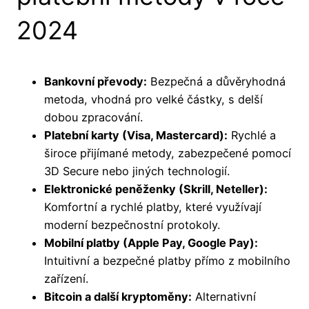
2024
Bankovní převody:
Bezpečná a důvěryhodná
metoda, vhodná pro velké částky, s delší
dobou zpracování.
Platební karty (Visa, Mastercard):
Rychlé a
široce přijímané metody, zabezpečené pomocí
3D Secure nebo jiných technologií.
Elektronické peněženky (Skrill, Neteller):
Komfortní a rychlé platby, které využívají
moderní bezpečnostní protokoly.
Mobilní platby (Apple Pay, Google Pay):
Intuitivní a bezpečné platby přímo z mobilního
zařízení.
Bitcoin a další kryptoměny:
Alternativní