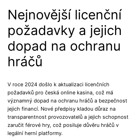
Nejnovější licenční
požadavky a jejich
dopad na ochranu
hráčů
V roce 2024 došlo k aktualizaci licenčních
požadavků pro česká online kasina, což má
významný dopad na ochranu hráčů a bezpečnost
jejich financí. Nové předpisy kladou důraz na
transparentnost provozovatelů a jejich schopnost
zaručit férové hry, což posiluje důvěru hráčů v
legální herní platformy.