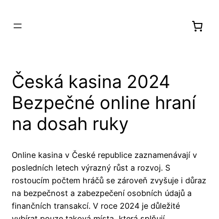
Česká kasina 2024
Bezpečné online hraní
na dosah ruky
Online kasina v České republice zaznamenávají v
posledních letech výrazný růst a rozvoj. S
rostoucím počtem hráčů se zároveň zvyšuje i důraz
na bezpečnost a zabezpečení osobních údajů a
finančních transakcí. V roce 2024 je důležité
vybírat pouze taková místa, která splňují