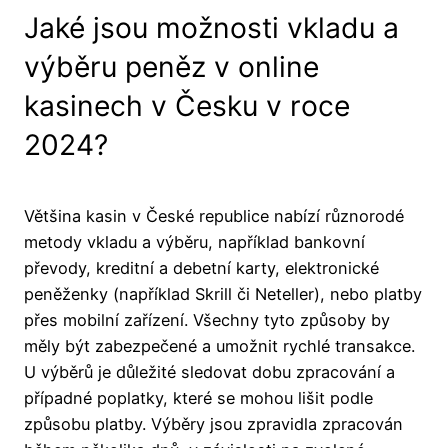
Jaké jsou možnosti vkladu a
výběru peněz v online
kasinech v Česku v roce
2024?
Většina kasin v České republice nabízí různorodé
metody vkladu a výběru, například bankovní
převody, kreditní a debetní karty, elektronické
peněženky (například Skrill či Neteller), nebo platby
přes mobilní zařízení. Všechny tyto způsoby by
měly být zabezpečené a umožnit rychlé transakce.
U výběrů je důležité sledovat dobu zpracování a
případné poplatky, které se mohou lišit podle
způsobu platby. Výběry jsou zpravidla zpracován