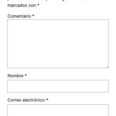
marcados con
*
Comentario
*
Nombre
*
Correo electrónico
*