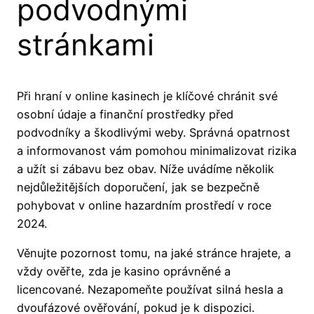
podvodnými
stránkami
Při hraní v online kasinech je klíčové chránit své
osobní údaje a finanční prostředky před
podvodníky a škodlivými weby. Správná opatrnost
a informovanost vám pomohou minimalizovat rizika
a užít si zábavu bez obav. Níže uvádíme několik
nejdůležitějších doporučení, jak se bezpečně
pohybovat v online hazardním prostředí v roce
2024.
Věnujte pozornost tomu, na jaké stránce hrajete, a
vždy ověřte, zda je kasino oprávněné a
licencované. Nezapomeňte používat silná hesla a
dvoufázové ověřování, pokud je k dispozici.