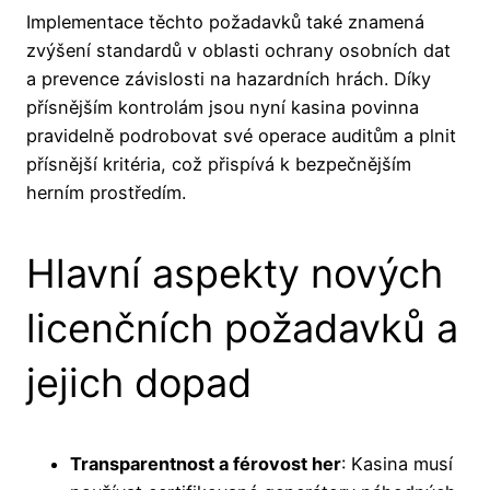
Implementace těchto požadavků také znamená
zvýšení standardů v oblasti ochrany osobních dat
a prevence závislosti na hazardních hrách. Díky
přísnějším kontrolám jsou nyní kasina povinna
pravidelně podrobovat své operace auditům a plnit
přísnější kritéria, což přispívá k bezpečnějším
herním prostředím.
Hlavní aspekty nových
licenčních požadavků a
jejich dopad
Transparentnost a férovost her
: Kasina musí