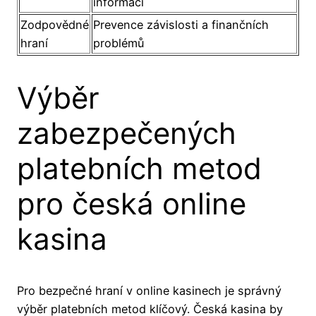
informací
Zodpovědné
Prevence závislosti a finančních
hraní
problémů
Výběr
zabezpečených
platebních metod
pro česká online
kasina
Pro bezpečné hraní v online kasinech je správný
výběr platebních metod klíčový. Česká kasina by