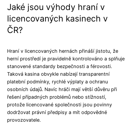
Jaké jsou výhody hraní v
licencovaných kasinech v
ČR?
Hraní v licencovaných hernách přináší jistotu, že
herní prostředí je pravidelně kontrolováno a splňuje
stanovené standardy bezpečnosti a férovosti.
Taková kasina obvykle nabízejí transparentní
platební podmínky, rychlé výplaty a ochranu
osobních údajů. Navíc hráči mají větší důvěru při
řešení případných problémů nebo stížností,
protože licencované společnosti jsou povinny
dodržovat právní předpisy a mít odpovědné
provozovatele.