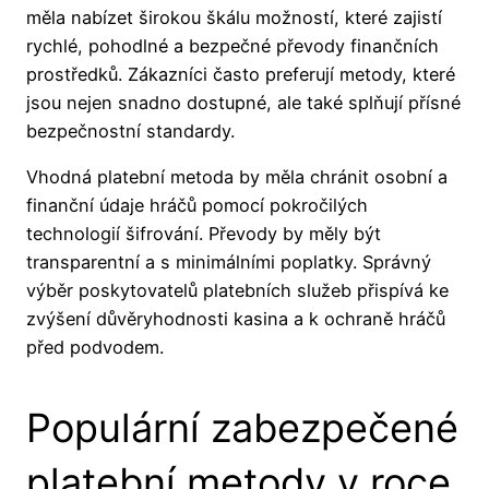
měla nabízet širokou škálu možností, které zajistí
rychlé, pohodlné a bezpečné převody finančních
prostředků. Zákazníci často preferují metody, které
jsou nejen snadno dostupné, ale také splňují přísné
bezpečnostní standardy.
Vhodná platební metoda by měla chránit osobní a
finanční údaje hráčů pomocí pokročilých
technologií šifrování. Převody by měly být
transparentní a s minimálními poplatky. Správný
výběr poskytovatelů platebních služeb přispívá ke
zvýšení důvěryhodnosti kasina a k ochraně hráčů
před podvodem.
Populární zabezpečené
platební metody v roce