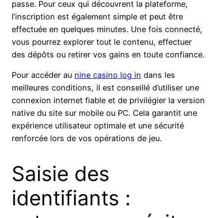
passe. Pour ceux qui découvrent la plateforme,
l’inscription est également simple et peut être
effectuée en quelques minutes. Une fois connecté,
vous pourrez explorer tout le contenu, effectuer
des dépôts ou retirer vos gains en toute confiance.
Pour accéder au
nine casino log in
dans les
meilleures conditions, il est conseillé d’utiliser une
connexion internet fiable et de privilégier la version
native du site sur mobile ou PC. Cela garantit une
expérience utilisateur optimale et une sécurité
renforcée lors de vos opérations de jeu.
Saisie des
identifiants :