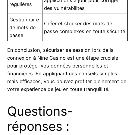
applications à jour pour corriger
régulières
des vulnérabilités
Gestionnaire
Créer et stocker des mots de
de mots de
passe complexes en toute sécurité
passe
En conclusion, sécuriser sa session lors de la
connexion à Nine Casino est une étape cruciale
pour protéger vos données personnelles et
financières. En appliquant ces conseils simples
mais efficaces, vous pouvez profiter pleinement de
votre expérience de jeu en toute tranquillité.
Questions-
réponses :