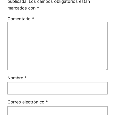
publicada.
Los campos obligatorios están
marcados con
*
Comentario
*
Nombre
*
Correo electrónico
*