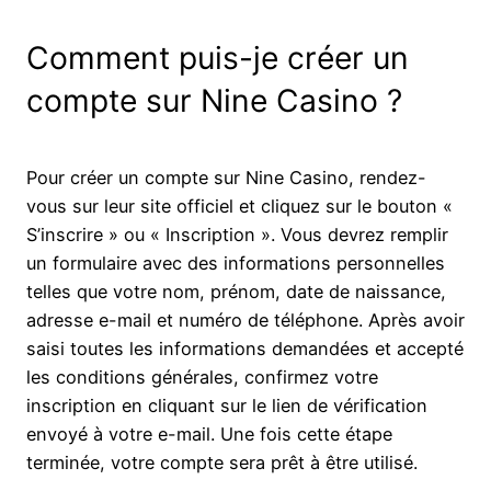
Comment puis-je créer un
compte sur Nine Casino ?
Pour créer un compte sur Nine Casino, rendez-
vous sur leur site officiel et cliquez sur le bouton «
S’inscrire » ou « Inscription ». Vous devrez remplir
un formulaire avec des informations personnelles
telles que votre nom, prénom, date de naissance,
adresse e-mail et numéro de téléphone. Après avoir
saisi toutes les informations demandées et accepté
les conditions générales, confirmez votre
inscription en cliquant sur le lien de vérification
envoyé à votre e-mail. Une fois cette étape
terminée, votre compte sera prêt à être utilisé.