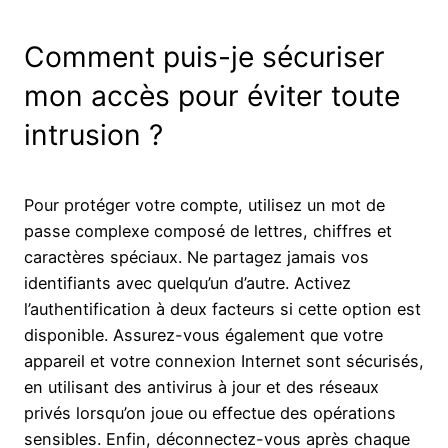
Comment puis-je sécuriser
mon accès pour éviter toute
intrusion ?
Pour protéger votre compte, utilisez un mot de
passe complexe composé de lettres, chiffres et
caractères spéciaux. Ne partagez jamais vos
identifiants avec quelqu’un d’autre. Activez
l’authentification à deux facteurs si cette option est
disponible. Assurez-vous également que votre
appareil et votre connexion Internet sont sécurisés,
en utilisant des antivirus à jour et des réseaux
privés lorsqu’on joue ou effectue des opérations
sensibles. Enfin, déconnectez-vous après chaque