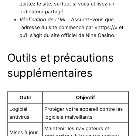
quittez le site, surtout si vous utilisez un
ordinateur partagé.
Vérification de l’URL
: Assurez-vous que
l’adresse du site commence par «https://» et
qu’il s’agit du site officiel de Nine Casino.
Outils et précautions
supplémentaires
Outil
Objectif
Logiciel
Protéger votre appareil contre les
antivirus
logiciels malveillants
Maintenir les navigateurs et
Mises à jour