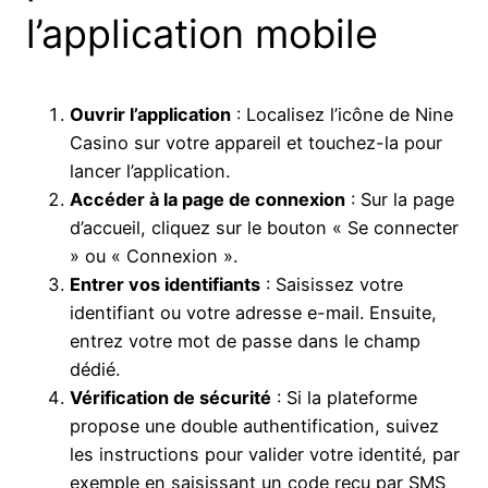
l’application mobile
Ouvrir l’application
: Localisez l’icône de Nine
Casino sur votre appareil et touchez-la pour
lancer l’application.
Accéder à la page de connexion
: Sur la page
d’accueil, cliquez sur le bouton « Se connecter
» ou « Connexion ».
Entrer vos identifiants
: Saisissez votre
identifiant ou votre adresse e-mail. Ensuite,
entrez votre mot de passe dans le champ
dédié.
Vérification de sécurité
: Si la plateforme
propose une double authentification, suivez
les instructions pour valider votre identité, par
exemple en saisissant un code reçu par SMS