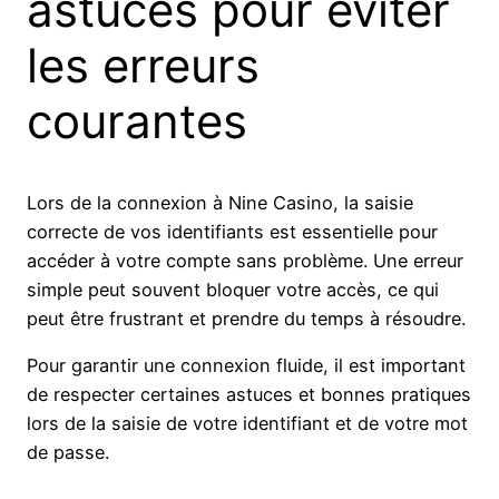
astuces pour éviter
les erreurs
courantes
Lors de la connexion à Nine Casino, la saisie
correcte de vos identifiants est essentielle pour
accéder à votre compte sans problème. Une erreur
simple peut souvent bloquer votre accès, ce qui
peut être frustrant et prendre du temps à résoudre.
Pour garantir une connexion fluide, il est important
de respecter certaines astuces et bonnes pratiques
lors de la saisie de votre identifiant et de votre mot
de passe.