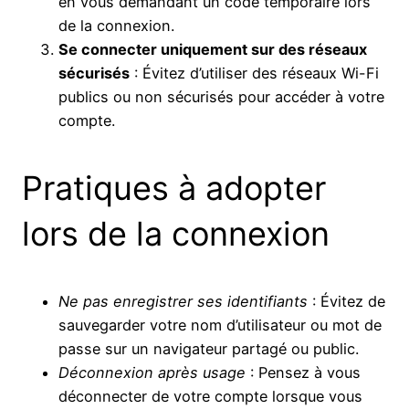
en vous demandant un code temporaire lors
de la connexion.
Se connecter uniquement sur des réseaux
sécurisés
: Évitez d’utiliser des réseaux Wi-Fi
publics ou non sécurisés pour accéder à votre
compte.
Pratiques à adopter
lors de la connexion
Ne pas enregistrer ses identifiants
: Évitez de
sauvegarder votre nom d’utilisateur ou mot de
passe sur un navigateur partagé ou public.
Déconnexion après usage
: Pensez à vous
déconnecter de votre compte lorsque vous