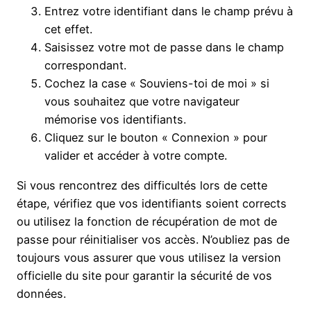
Entrez votre identifiant dans le champ prévu à
cet effet.
Saisissez votre mot de passe dans le champ
correspondant.
Cochez la case « Souviens-toi de moi » si
vous souhaitez que votre navigateur
mémorise vos identifiants.
Cliquez sur le bouton « Connexion » pour
valider et accéder à votre compte.
Si vous rencontrez des difficultés lors de cette
étape, vérifiez que vos identifiants soient corrects
ou utilisez la fonction de récupération de mot de
passe pour réinitialiser vos accès. N’oubliez pas de
toujours vous assurer que vous utilisez la version
officielle du site pour garantir la sécurité de vos
données.