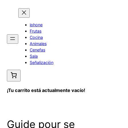
Saltar
al
contenido
iphone
Frutas
Cocina
Animales
Cenefas
Sala
Señalización
¡Tu carrito está actualmente vacío!
Guide pour se