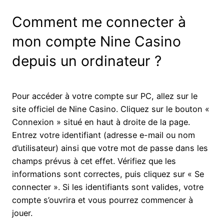
Comment me connecter à
mon compte Nine Casino
depuis un ordinateur ?
Pour accéder à votre compte sur PC, allez sur le
site officiel de Nine Casino. Cliquez sur le bouton «
Connexion » situé en haut à droite de la page.
Entrez votre identifiant (adresse e-mail ou nom
d’utilisateur) ainsi que votre mot de passe dans les
champs prévus à cet effet. Vérifiez que les
informations sont correctes, puis cliquez sur « Se
connecter ». Si les identifiants sont valides, votre
compte s’ouvrira et vous pourrez commencer à
jouer.