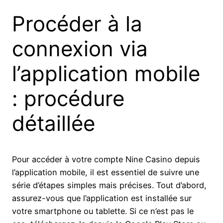
Procéder à la
connexion via
l’application mobile
: procédure
détaillée
Pour accéder à votre compte Nine Casino depuis
l’application mobile, il est essentiel de suivre une
série d’étapes simples mais précises. Tout d’abord,
assurez-vous que l’application est installée sur
votre smartphone ou tablette. Si ce n’est pas le