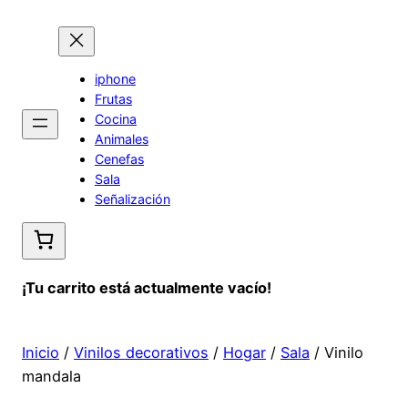
Saltar
al
contenido
iphone
Frutas
Cocina
Animales
Cenefas
Sala
Señalización
¡Tu carrito está actualmente vacío!
Inicio
/
Vinilos decorativos
/
Hogar
/
Sala
/ Vinilo
mandala