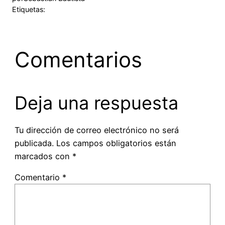
Etiquetas:
Comentarios
Deja una respuesta
Tu dirección de correo electrónico no será
publicada.
Los campos obligatorios están
marcados con
*
Comentario
*