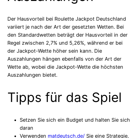
Der Hausvorteil bei Roulette Jackpot Deutschland
variiert je nach der Art der gesetzten Wetten. Bei
den Standardwetten beträgt der Hausvorteil in der
Regel zwischen 2,7% und 5,26%, während er bei
der Jackpot-Wette höher sein kann. Die
Auszahlungen hängen ebenfalls von der Art der
Wette ab, wobei die Jackpot-Wette die höchsten
Auszahlungen bietet.
Tipps für das Spiel
Setzen Sie sich ein Budget und halten Sie sich
daran
Verwenden
matdeutsch.de/
Sie eine Strategie,