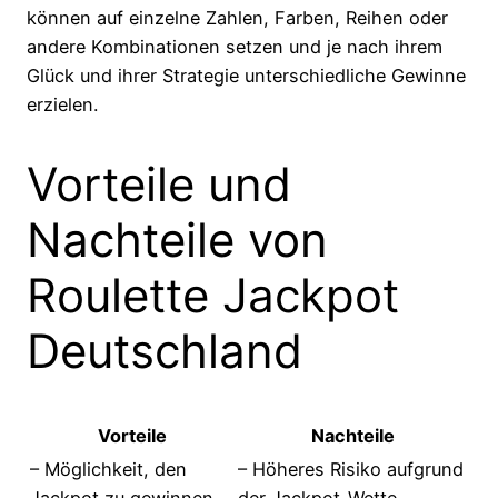
können auf einzelne Zahlen, Farben, Reihen oder
andere Kombinationen setzen und je nach ihrem
Glück und ihrer Strategie unterschiedliche Gewinne
erzielen.
Vorteile und
Nachteile von
Roulette Jackpot
Deutschland
Vorteile
Nachteile
– Möglichkeit, den
– Höheres Risiko aufgrund